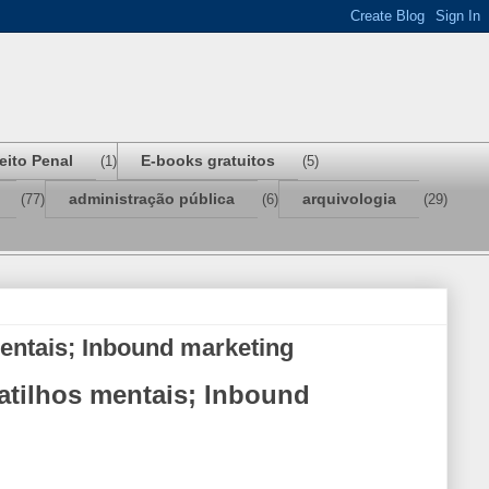
reito Penal
E-books gratuitos
(1)
(5)
administração pública
arquivologia
(77)
(6)
(29)
mentais; Inbound marketing
gatilhos mentais; Inbound