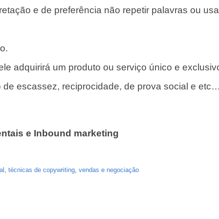
retação e de preferência não repetir palavras ou usar
o.
ele adquirirá um produto ou serviço único e exclusiv
o de escassez, reciprocidade, de prova social e etc…
entais
e
Inbound marketing
al
,
técnicas de copywriting
,
vendas e negociação