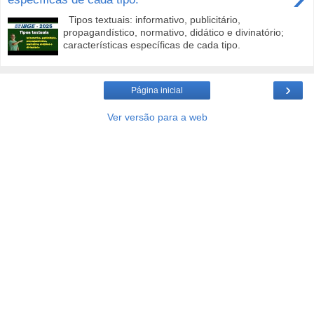
Tipos textuais: informativo, publicitário,
propagandístico, normativo, didático e divinatório;
características específicas de cada tipo.
›
Página inicial
Ver versão para a web