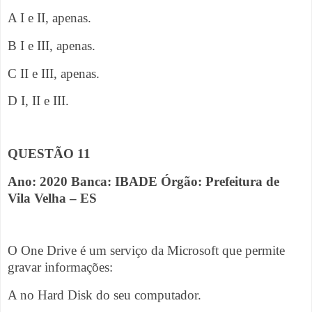
A I e II, apenas.
B I e III, apenas.
C II e III, apenas.
D I, II e III.
QUESTÃO 11
Ano: 2020 Banca: IBADE Órgão: Prefeitura de
Vila Velha – ES
O One Drive é um serviço da Microsoft que permite
gravar informações:
A no Hard Disk do seu computador.