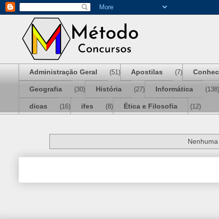
Administração Geral
Apostilas
Conhec
(51)
(7)
Geografia
História
Informática
(30)
(27)
(138
dicas
ifes
Ética e Filosofia
(16)
(8)
(12)
Nenhuma 