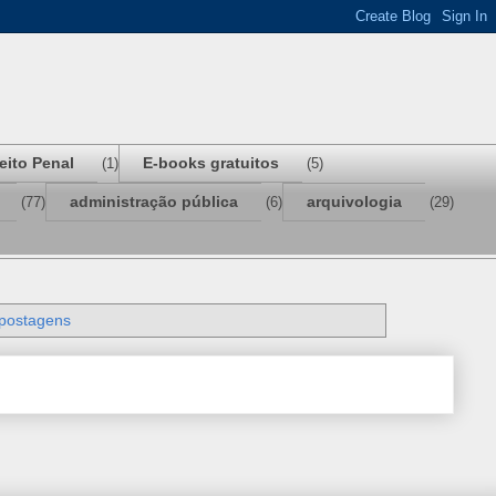
reito Penal
E-books gratuitos
(1)
(5)
administração pública
arquivologia
(77)
(6)
(29)
 postagens