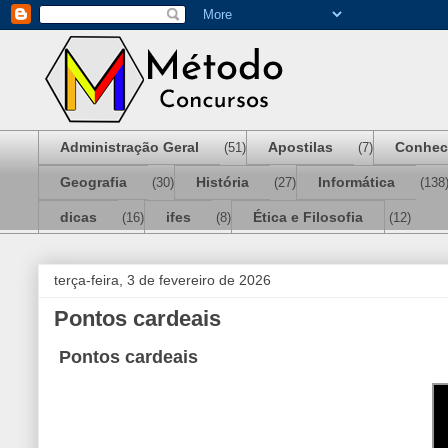
Administração Geral
Apostilas
Conhec
(51)
(7)
Geografia
História
Informática
(30)
(27)
(138
dicas
ifes
Ética e Filosofia
(16)
(8)
(12)
terça-feira, 3 de fevereiro de 2026
Pontos cardeais
Pontos cardeais