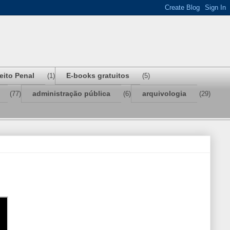
reito Penal
E-books gratuitos
(1)
(5)
administração pública
arquivologia
(77)
(6)
(29)