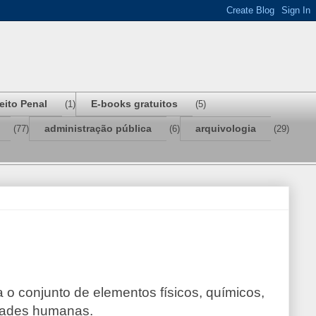
reito Penal
E-books gratuitos
(1)
(5)
administração pública
arquivologia
(77)
(6)
(29)
o conjunto de elementos físicos, químicos,
vidades humanas.