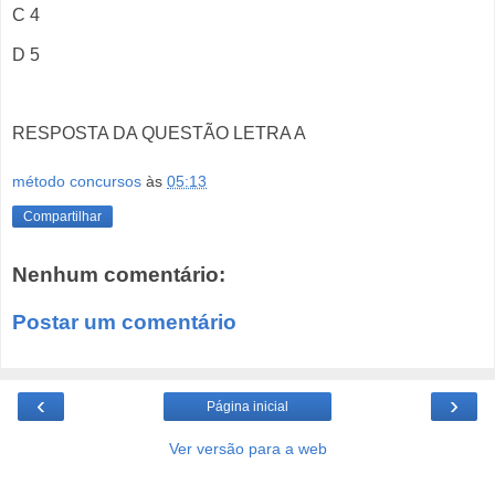
C 4
D 5
RESPOSTA DA QUESTÃO LETRA A
método concursos
às
05:13
Compartilhar
Nenhum comentário:
Postar um comentário
‹
›
Página inicial
Ver versão para a web