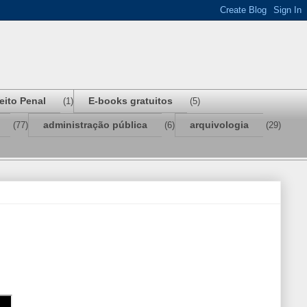
reito Penal
E-books gratuitos
(1)
(5)
administração pública
arquivologia
(77)
(6)
(29)