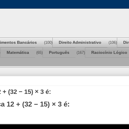
imentos Bancários
Direito Administrativo
Di
(100)
(106)
Matemática
Português
Raciocínio Lógico
)
(65)
(167)
+ (32 − 15) × 3 é:
 12 + (32 − 15) × 3 é: