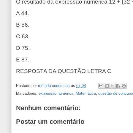
O resultado da expressão numérica 12 + (32 −
A 44.
B 56.
C 63.
D 75.
E 87.
RESPOSTA DA QUESTÃO LETRA C
Postado por
método concursos
às
07:08
Marcadores:
expressão numérica
,
Matemática
,
questão de concurs
Nenhum comentário:
Postar um comentário