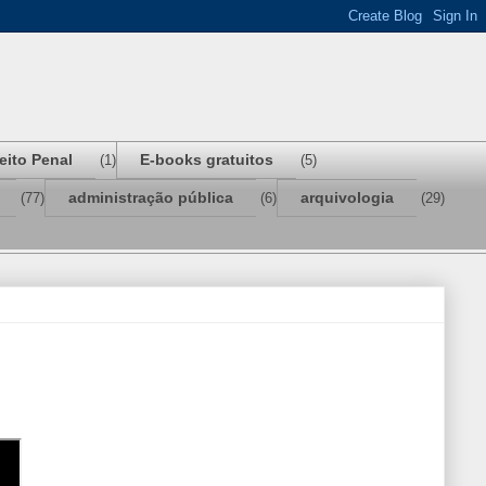
reito Penal
E-books gratuitos
(1)
(5)
administração pública
arquivologia
(77)
(6)
(29)