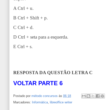
A Ctrl + u.
B Ctrl + Shift + p.
C Ctrl + d.
D Ctrl + seta para a esquerda.
E Ctrl + s.
RESPOSTA DA QUESTÃO LETRA C
VOLTAR PARTE 6
Postado por
método concursos
às
06:18
Marcadores:
Informática
,
libreoffice writer