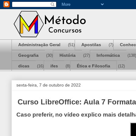
Administração Geral
Apostilas
Conhec
(51)
(7)
Geografia
História
Informática
(30)
(27)
(138
dicas
ifes
Ética e Filosofia
(16)
(8)
(12)
sexta-feira, 7 de outubro de 2022
Curso LibreOffice: Aula 7 Formata
Caso preferir, no vídeo explico mais deta