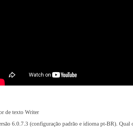
or de texto Writer
ersão 6.0.7.3 (configuração padrão e idioma pt-BR). Qual o