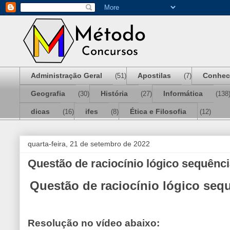
Administração Geral
Apostilas
Conhec
(51)
(7)
Geografia
História
Informática
(30)
(27)
(138
dicas
ifes
Ética e Filosofia
(16)
(8)
(12)
quarta-feira, 21 de setembro de 2022
Questão de raciocínio lógico sequênci
Questão de raciocínio lógico seq
Resolução no vídeo abaixo: