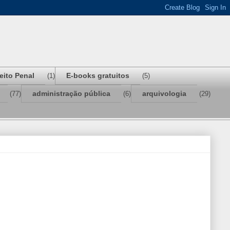
reito Penal
E-books gratuitos
(1)
(5)
administração pública
arquivologia
(77)
(6)
(29)