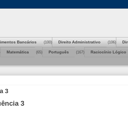
imentos Bancários
Direito Administrativo
Di
(100)
(106)
Matemática
Português
Raciocínio Lógico
)
(65)
(167)
a 3
uência 3