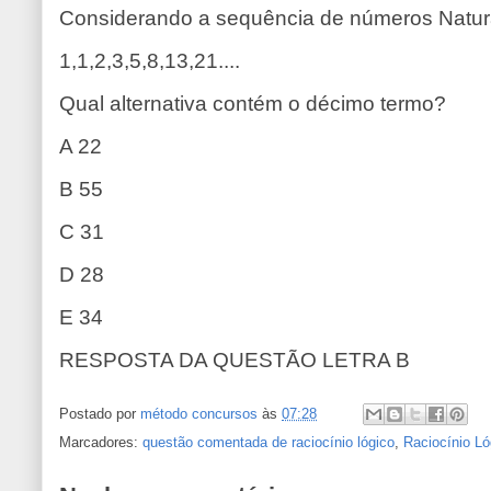
Considerando a sequência de números Natur
1,1,2,3,5,8,13,21....
Qual alternativa contém o décimo termo?
A 22
B 55
C 31
D 28
E 34
RESPOSTA DA QUESTÃO LETRA B
Postado por
método concursos
às
07:28
Marcadores:
questão comentada de raciocínio lógico
,
Raciocínio Ló