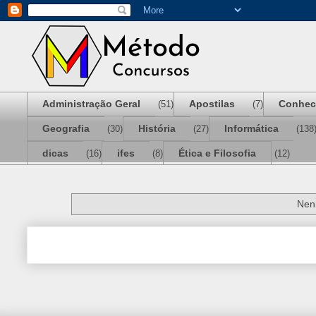
Administração Geral
Apostilas
Conhec
(51)
(7)
Geografia
História
Informática
(30)
(27)
(138
dicas
ifes
Ética e Filosofia
(16)
(8)
(12)
Nen