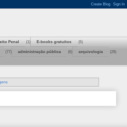
reito Penal
E-books gratuitos
(1)
(5)
administração pública
arquivologia
(77)
(6)
(29)
gens