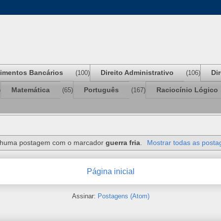
imentos Bancários
Direito Administrativo
Di
(100)
(106)
Matemática
Português
Raciocínio Lógico
)
(65)
(167)
huma postagem com o marcador
guerra fria
.
Mostrar todas as posta
Página inicial
Assinar:
Postagens (Atom)